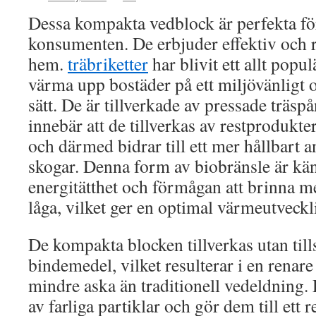
Dessa kompakta vedblock är perfekta f
konsumenten. De erbjuder effektiv och r
hem.
träbriketter
har blivit ett allt popul
värma upp bostäder på ett miljövänligt 
sätt. De är tillverkade av pressade träspån
innebär att de tillverkas av restprodukte
och därmed bidrar till ett mer hållbart 
skogar. Denna form av biobränsle är kän
energitätthet och förmågan att brinna m
låga, vilket ger en optimal värmeutveckl
De kompakta blocken tillverkas utan tills
bindemedel, vilket resulterar i en rena
mindre aska än traditionell vedeldning.
av farliga partiklar och gör dem till ett r