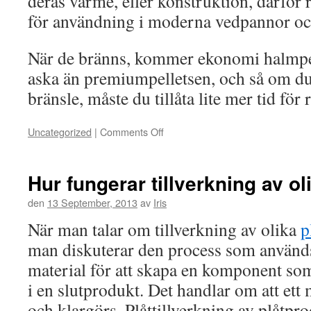
deras värme, eller konstruktion, därför
för användning i moderna vedpannor oc
När de bränns, kommer ekonomi halmpe
aska än premiumpelletsen, och så om 
bränsle, måste du tillåta lite mer tid för
Uncategorized
|
Comments Off
on
Hur fungerar tillverkning av ol
den
13 September, 2013
av
Iris
När man talar om tillverkning av olika
p
man diskuterar den process som används
material för att skapa en komponent s
i en slutprodukt. Det handlar om att ett 
och klargörs. Plåttillverkning av plåtpro