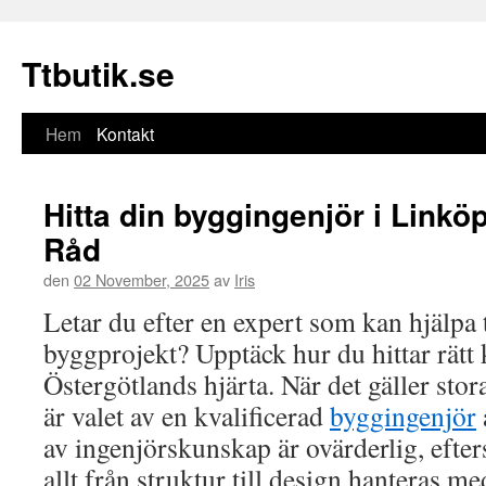
Ttbutik.se
Hem
Kontakt
Gå
till
Hitta din byggingenjör i Linkö
innehåll
Råd
den
02 November, 2025
av
Iris
Letar du efter en expert som kan hjälpa t
byggprojekt? Upptäck hur du hittar rätt
Östergötlands hjärta. När det gäller st
är valet av en kvalificerad
byggingenjör
av ingenjörskunskap är ovärderlig, efters
allt från struktur till design hanteras m