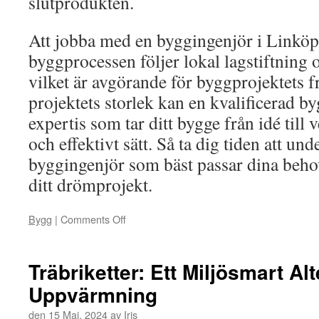
slutprodukten.
Att jobba med en byggingenjör i Linköpi
byggprocessen följer lokal lagstiftning
vilket är avgörande för byggprojektets 
projektets storlek kan en kvalificerad 
expertis som tar ditt bygge från idé till v
och effektivt sätt. Så ta dig tiden att un
byggingenjör som bäst passar dina beho
ditt drömprojekt.
Bygg
|
Comments Off
on
Träbriketter: Ett Miljösmart Alt
Uppvärmning
den
15 Maj, 2024
av
Iris