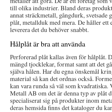
metaller att göra. De är ett företag som
till olika industrier. Bland deras produk
annat sträckmetall, gångdurk, svetsade ga
plåt, metallduk med mera. De håller ett 
leverera det du behöver snabbt.
Hålplåt är bra att använda
Perforerad plåt kallas även för hålplåt. De
mängd tjocklekar, format samt att det gå
själva hålen. Har du egna önskemål kri
material så kan det ordnas också. Forme
kan vara runda så väl som kvadratiska. 
Metall AB om det är denna typ av plåt d
specialiserat sig på produkter inom metal
deras hemsida finns det kataloger du ka