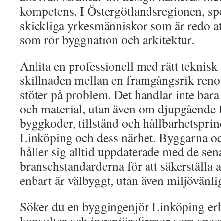
kompetens. I Östergötlandsregionen, spe
skickliga yrkesmänniskor som är redo at
som rör byggnation och arkitektur.
Anlita en professionell med rätt teknisk
skillnaden mellan en framgångsrik ren
stöter på problem. Det handlar inte bara
och material, utan även om djupgående f
byggkoder, tillstånd och hållbarhetsprin
Linköping och dess närhet. Byggarna o
håller sig alltid uppdaterade med de sen
branschstandarderna för att säkerställa at
enbart är välbyggt, utan även miljövänlig
Söker du en byggingenjör Linköping erbj
konsulter och ingenjörsfirmor som specia